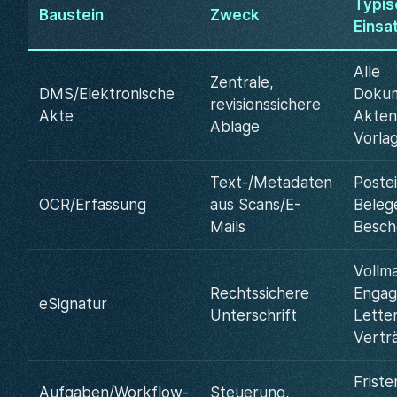
Typis
Baustein
Zweck
Einsa
Alle
Zentrale,
DMS/Elektronische
Dokum
revisionssichere
Akte
Akten
Ablage
Vorla
Text-/Metadaten
Poste
OCR/Erfassung
aus Scans/E-
Beleg
Mails
Besch
Vollm
Rechtssichere
Enga
eSignatur
Unterschrift
Letter
Vertr
Friste
Aufgaben/Workflow-
Steuerung,