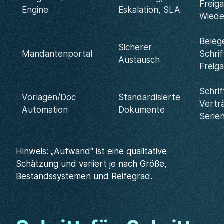
Freig
Engine
Eskalation, SLA
Wiede
Beleg
Sicherer
Mandantenportal
Schrif
Austausch
Freig
Schrif
Vorlagen/Doc
Standardisierte
Vertr
Automation
Dokumente
Serie
Hinweis: „Aufwand“ ist eine qualitative
Schätzung und variiert je nach Größe,
Bestandssystemen und Reifegrad.