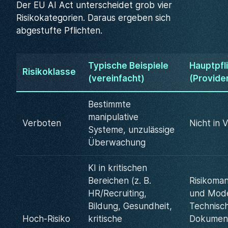
Der EU AI Act unterscheidet grob vier
Risikokategorien. Daraus ergeben sich
abgestufte Pflichten.
Typische Beispiele
Hauptpfl
Risikoklasse
(vereinfacht)
(Provide
Bestimmte
manipulative
Verboten
Nicht in 
Systeme, unzulässige
Überwachung
KI in kritischen
Bereichen (z. B.
Risikoma
HR/Recruiting,
und Mode
Bildung, Gesundheit,
Technisc
Hoch-Risiko
kritische
Dokument