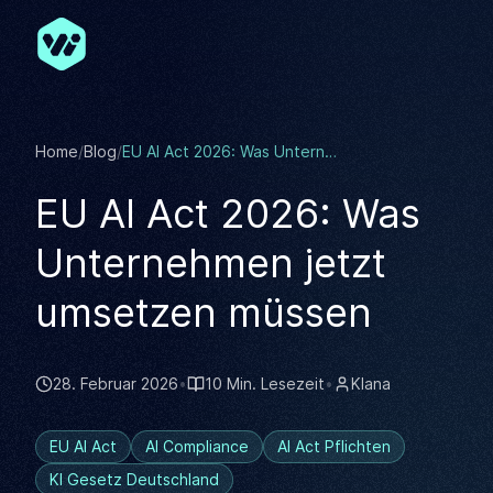
Zum Hauptinhalt springen
Home
/
Blog
/
EU AI Act 2026: Was Unternehmen jetzt umsetzen müssen
EU AI Act 2026: Was
Unternehmen jetzt
umsetzen müssen
28. Februar 2026
•
10 Min. Lesezeit
•
KIana
EU AI Act
AI Compliance
AI Act Pflichten
KI Gesetz Deutschland