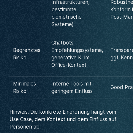
Infrastrukturen,
Robusthei
bestimmte
Konformi
biometrische
Post-Mar
Systeme)
Chatbots,
Begrenztes
Empfehlungssysteme,
Transpar
Risiko
generative KI im
ggf. Ken
Office-Kontext
Minimales
Interne Tools mit
Good Pra
Risiko
geringem Einfluss
Hinweis: Die konkrete Einordnung hängt vom
Use Case, dem Kontext und dem Einfluss auf
Personen ab.