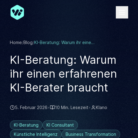
Zum Hauptinhalt springen
Home
/
Blog
/
KI-Beratung: Warum ihr einen erfahrenen KI-Berater braucht
KI-Beratung: Warum
ihr einen erfahrenen
KI-Berater braucht
5. Februar 2026
•
10 Min. Lesezeit
•
KIano
KI-Beratung
KI Consultant
Künstliche Intelligenz
Business Transformation