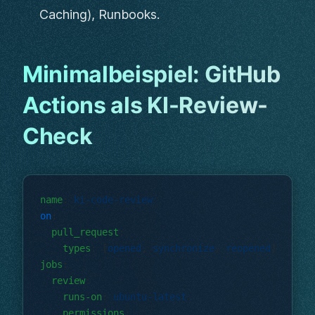
Caching), Runbooks.
Minimalbeispiel: GitHub
Actions als KI-Review-
Check
name
: 
on
  pull_request
    types
: [
opened
, 
synchronize
, 
reopened
jobs
  review
    runs-on
: 
    permissions