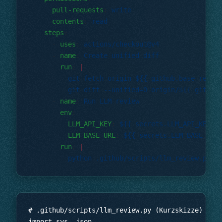
      pull-requests
: 
      contents
: 
    steps
      - 
uses
: 
      - 
name
: 
        run
: 
      - 
name
: 
        env
          LLM_API_KEY
: 
          LLM_BASE_URL
: 
        run
: 