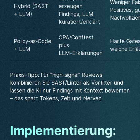
Weniger Fal
Hybrid (SAST
erzeugen
Positives, g
+ LLM)
Findings, LLM
Nachvollzie
kuratiert/erklärt
OPA/Conftest
Policy‑as‑Code
Harte Gate
plus
+ LLM
weiche Erlä
LLM‑Erklärungen
Praxis-Tipp: Für “high-signal” Reviews
kombinieren Sie SAST/Linter als Vorfilter und
lassen die KI nur Findings mit Kontext bewerten
– das spart Tokens, Zeit und Nerven.
Implementierung: