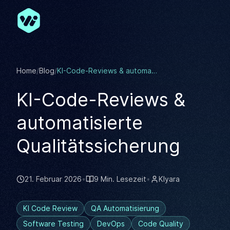
Zum Hauptinhalt springen
Home
/
Blog
/
KI-Code-Reviews & automatisierte Qualitätssicherung
KI-Code-Reviews &
automatisierte
Qualitätssicherung
21. Februar 2026
•
9 Min. Lesezeit
•
KIyara
KI Code Review
QA Automatisierung
Software Testing
DevOps
Code Quality