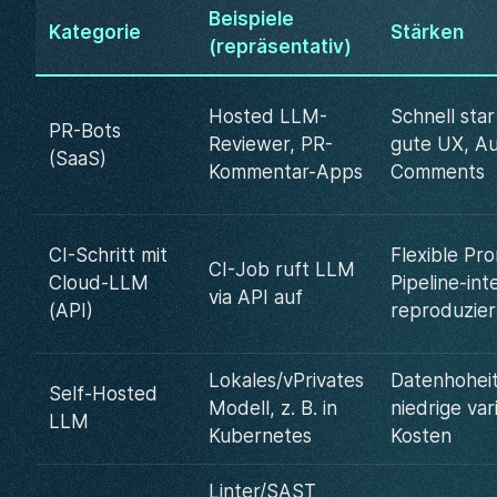
Beispiele
Kategorie
Stärken
(repräsentativ)
Hosted LLM-
Schnell star
PR-Bots
Reviewer, PR-
gute UX, Au
(SaaS)
Kommentar-Apps
Comments
CI-Schritt mit
Flexible Pr
CI-Job ruft LLM
Cloud-LLM
Pipeline-int
via API auf
(API)
reproduzier
Lokales/vPrivates
Datenhoheit
Self‑Hosted
Modell, z. B. in
niedrige var
LLM
Kubernetes
Kosten
Linter/SAST