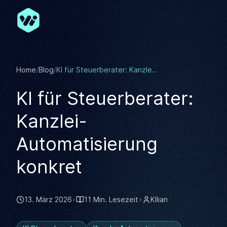
Zum Hauptinhalt springen
Home
/
Blog
/
KI für Steuerberater: Kanzlei-Automatisierung konkret
KI für Steuerberater:
Kanzlei-
Automatisierung
konkret
13. März 2026
•
11 Min. Lesezeit
•
KIlian