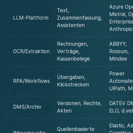
Azure Op
Text,
Mistral, 
LLM-Plattform
Zusammenfassung,
Enterprise
Assistenten
Anthropic
Rechnungen,
ABBYY,
OCR/Extraktion
Verträge,
Rossum,
Kassenbelege
Mindee
Power
Übergaben,
RPA/Workflows
Automate
Klickstrecken
UiPath, 
Versionen, Rechte,
DATEV D
DMS/Archiv
Akten
ELO, d.ve
Elastic, A
Quellenbasierte