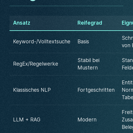
Ansatz
Reifegrad
Eign
Schn
Keyword-/Volltextsuche
Basis
von 
Stabil bei
Stan
RegEx/Regelwerke
Mustern
Feld
Enti
Klassisches NLP
Fortgeschritten
Norm
Tabe
Frei
LLM + RAG
Modern
Zus
Bele